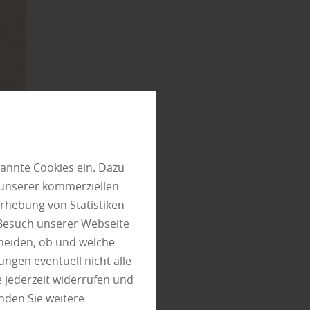
annte Cookies ein. Dazu
 unserer kommerziellen
rhebung von Statistiken
 Besuch unserer Webseite
heiden, ob und welche
ungen eventuell nicht alle
 jederzeit widerrufen und
te wird
nden Sie weitere