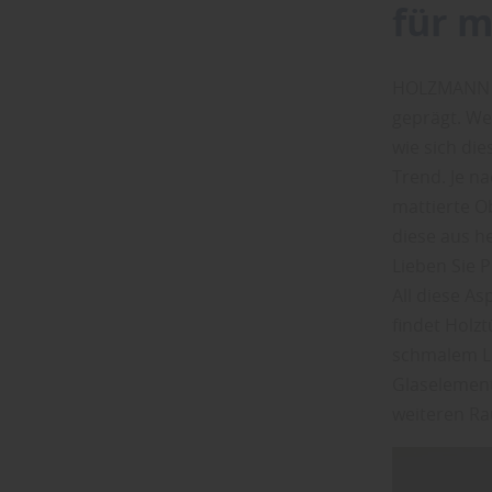
für m
HOLZMANN a
geprägt. We
wie sich di
Trend. Je n
mattierte O
diese aus h
Lieben Sie 
All diese A
findet Holz
schmalem Li
Glaselement
weiteren R