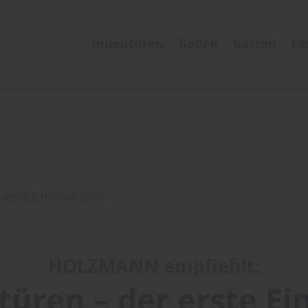
Innentüren
Boden
Garten
Fa
 erste Eindruck zählt
HOLZMANN empfiehlt:
türen – der erste Ei