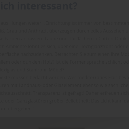
ich interessant?
us Hungen weiter: „Einrichtung ist immer von bestimmten
iß, Grau und Anthrazit überzeugen durch edles Aussehen un
ese Farben anpassen. Taupe und Türflächen in Cotton-Optik 
ach Ambiente lohnt es sich, über eine Hochglanzfront oder e
berfläche nachzudenken. Betrachten Sie zum einen Ihre Möb
ellem oder dunklem Holz? Ist die Formensprache schlicht o
Plexiglas und Stahlrohr-Möbel?
spekte müssen bedacht werden. Wer mediterranes Flair bevo
türen mit Landhaus- oder Glaselement ebenso wie sachliche
chtausschnitt. Transparenz ist gefragt! Daher erfreuen sich
e oder Ganzglastüren großer Beliebtheit: Das Licht kann da
aum übergehen.“