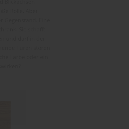
d Blickachsen
ße Rolle. Aber
her Gegenstand. Eine
hrank. Sie schafft
n und darf in der
hende Türen stören
sche Farbe oder ein
swirken?