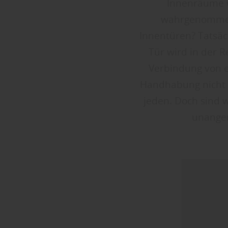
Innenräume w
wahrgenommen.
Innentüren? Tatsäch
Tür wird in der R
Verbindung von e
Handhabung nicht 
jeden. Doch sind w
unangen