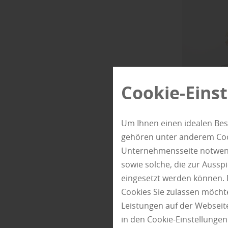
Cookie-Eins
Um Ihnen einen idealen Bes
gehören unter anderem Cook
Zimm
Unternehmensseite notwendi
sowie solche, die zur Auss
Durc
eingesetzt werden können. 
Cookies Sie zulassen möchte
„Die Ansprü
Leistungen auf der Webseite
Landhausvil
in den Cookie-Einstellunge