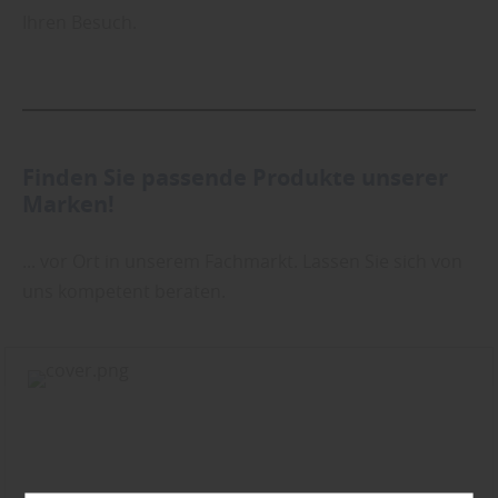
Ihren Besuch.
Finden Sie passende Produkte unserer
Marken!
... vor Ort in unserem Fachmarkt. Lassen Sie sich von
uns kompetent beraten.